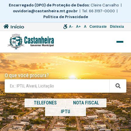
Encarregado (DPO) de Proteção de Dados:
Cleire Carvalho |
ouvidoria@castanheira.mt.gov.br
| Tel. 66 3197-0000 |
Política de Privacidade
Início
A-
A+
A
Contraste
Dislexia
O que você procura?
TELEFONES
NOTA FISCAL
IPTU