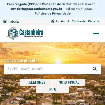
Encarregado (DPO) de Proteção de Dados:
Cleire Carvalho |
ouvidoria@castanheira.mt.gov.br
| Tel. 66 3197-0000 |
Política de Privacidade
Início
A-
A+
A
Contraste
Dislexia
O que você procura?
TELEFONES
NOTA FISCAL
IPTU