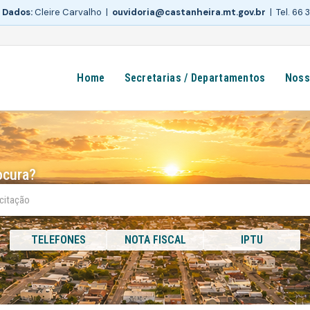
 Dados:
Cleire Carvalho |
ouvidoria@castanheira.mt.gov.br
| Tel. 66
Home
Secretarias / Departamentos
Noss
ocura?
TELEFONES
NOTA FISCAL
IPTU