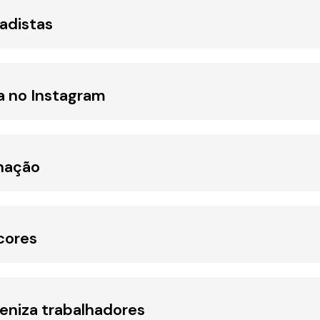
gadistas
a no Instagram
nação
cores
eniza trabalhadores