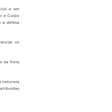
ivil e em
ar e Corpo
o a defesa
renciar os
ão da frota
a natureza
tribuídas