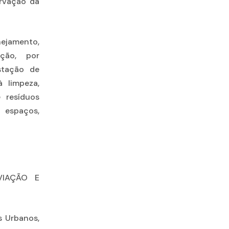
ervação da
ejamento,
ução, por
stação de
à limpeza,
e resíduos
 espaços,
VIAÇÃO E
s Urbanos,