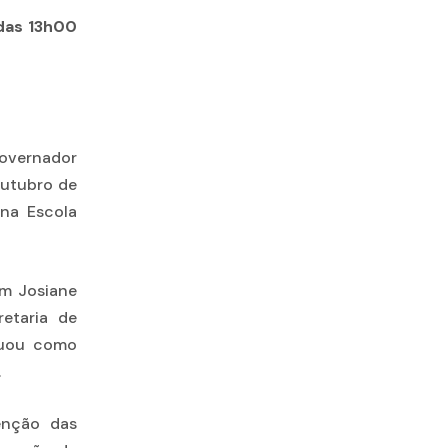
das 13h00
vernador
outubro de
 na Escola
om Josiane
retaria de
tuou como
.
enção das