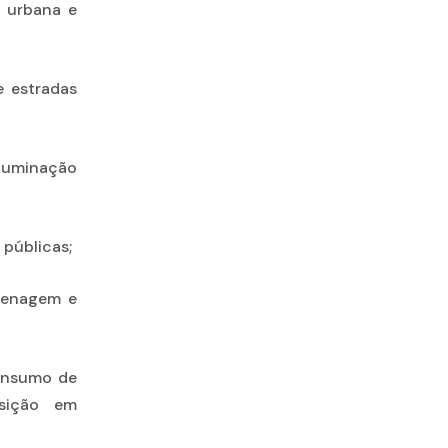
a urbana e
e estradas
 iluminação
 públicas;
drenagem e
consumo de
osição em