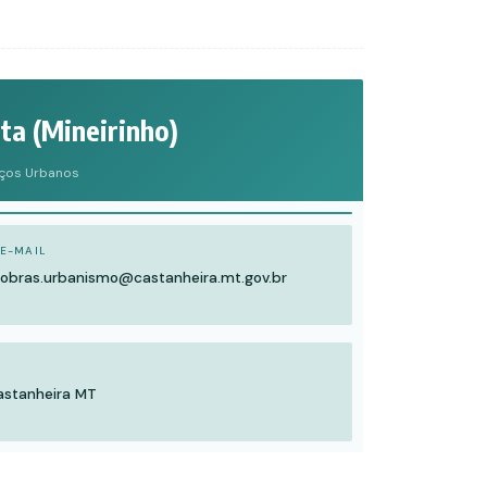
a (Mineirinho)
iços Urbanos
E-MAIL
obras.urbanismo@castanheira.mt.gov.br
astanheira MT