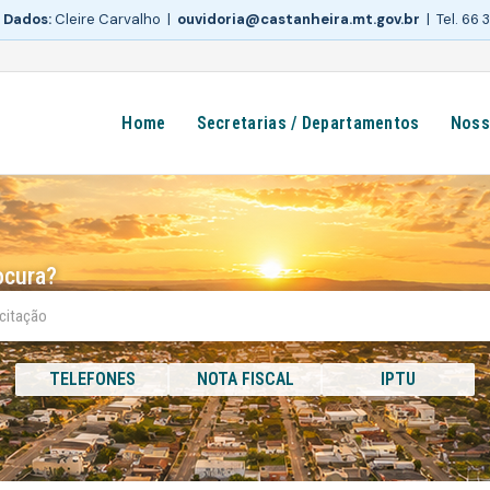
 Dados:
Cleire Carvalho |
ouvidoria@castanheira.mt.gov.br
| Tel. 66
Home
Secretarias / Departamentos
Noss
ocura?
TELEFONES
NOTA FISCAL
IPTU