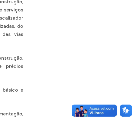
nstrução,
e serviços
scalizador
izadas, do
 das vias
onstrução,
e prédios
o básico e
imentação,