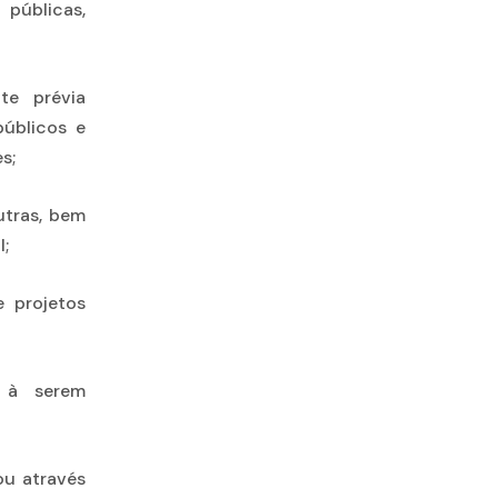
públicas,
te prévia
públicos e
s;
outras, bem
;
e projetos
s à serem
 ou através