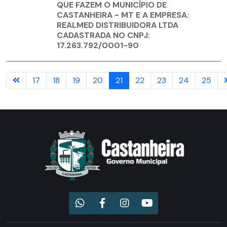
QUE FAZEM O MUNICÍPIO DE
CASTANHEIRA - MT E A EMPRESA:
REALMED DISTRIBUIDORA LTDA
CADASTRADA NO CNPJ:
17.263.792/0001-90
17
18
19
20
21
22
23
24
25