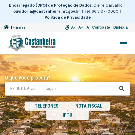
Encarregado (DPO) de Proteção de Dados:
Cleire Carvalho |
ouvidoria@castanheira.mt.gov.br
| Tel. 66 3197-0000 |
Política de Privacidade
Início
A-
A+
A
Contraste
Dislexia
O que você procura?
TELEFONES
NOTA FISCAL
IPTU