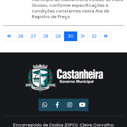
Grosso, conforme especificações e
condições constantes nesta Ata de
Registro de Preço
26
27
28
29
30
31
32
Encarregado de Dados (DPO): Cleire Carvalho,