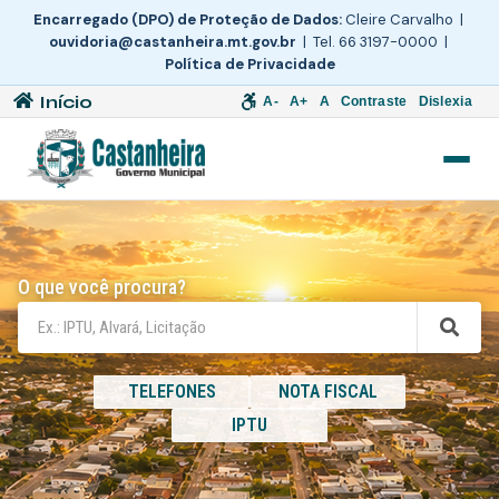
Encarregado (DPO) de Proteção de Dados:
Cleire Carvalho |
ouvidoria@castanheira.mt.gov.br
| Tel. 66 3197-0000 |
Política de Privacidade
Início
A-
A+
A
Contraste
Dislexia
O que você procura?
TELEFONES
NOTA FISCAL
IPTU