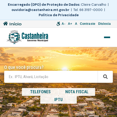
Encarregado (DPO) de Proteção de Dados:
Cleire Carvalho |
ouvidoria@castanheira.mt.gov.br
| Tel. 66 3197-0000 |
Política de Privacidade
Início
A-
A+
A
Contraste
Dislexia
O que você procura?
TELEFONES
NOTA FISCAL
IPTU