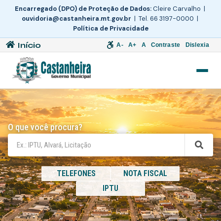
Encarregado (DPO) de Proteção de Dados:
Cleire Carvalho |
ouvidoria@castanheira.mt.gov.br
| Tel. 66 3197-0000 |
Política de Privacidade
Início
A-
A+
A
Contraste
Dislexia
O que você procura?
TELEFONES
NOTA FISCAL
IPTU