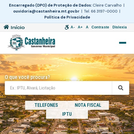
Encarregado (DPO) de Proteção de Dados:
Cleire Carvalho |
ouvidoria@castanheira.mt.gov.br
| Tel. 66 3197-0000 |
Política de Privacidade
Início
A-
A+
A
Contraste
Dislexia
O que você procura?
TELEFONES
NOTA FISCAL
IPTU