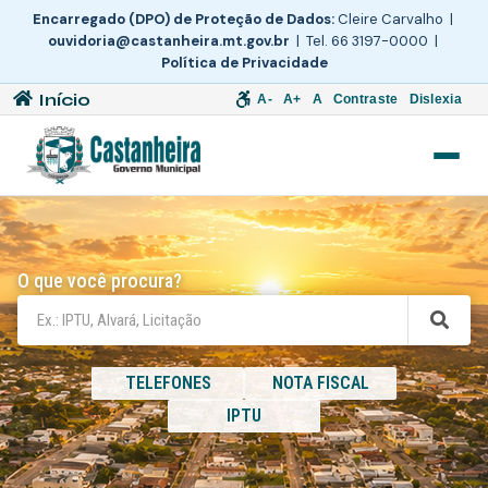
Encarregado (DPO) de Proteção de Dados:
Cleire Carvalho |
ouvidoria@castanheira.mt.gov.br
| Tel. 66 3197-0000 |
Política de Privacidade
Início
A-
A+
A
Contraste
Dislexia
O que você procura?
TELEFONES
NOTA FISCAL
IPTU