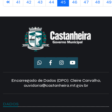
41
42
43
44
45
46
47
48
49
Encarregado de Dados (DPO): Cleire Carvalho,
ouvidoria@castanheira.mt.gov.br
DADOS