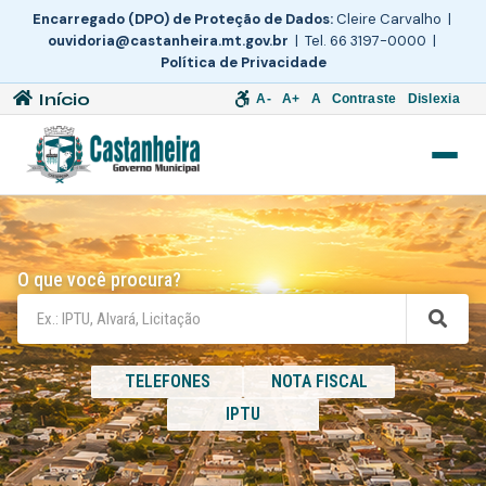
Encarregado (DPO) de Proteção de Dados:
Cleire Carvalho |
ouvidoria@castanheira.mt.gov.br
| Tel. 66 3197-0000 |
Política de Privacidade
Início
A-
A+
A
Contraste
Dislexia
O que você procura?
TELEFONES
NOTA FISCAL
IPTU