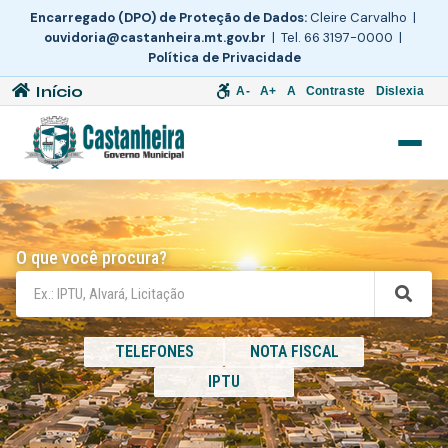
Encarregado (DPO) de Proteção de Dados:
Cleire Carvalho |
ouvidoria@castanheira.mt.gov.br
| Tel. 66 3197-0000 |
Política de Privacidade
Início
A-
A+
A
Contraste
Dislexia
O que você procura?
TELEFONES
NOTA FISCAL
IPTU