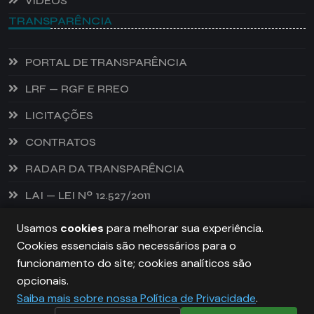
VÍDEOS
TRANSPARÊNCIA
PORTAL DE TRANSPARÊNCIA
LRF — RGF E RREO
LICITAÇÕES
CONTRATOS
RADAR DA TRANSPARÊNCIA
LAI — LEI Nº 12.527/2011
Usamos
cookies
para melhorar sua experiência.
Cookies essenciais são necessários para o
PREFEITURA DE CASTANHEIRA, TODOS OS DIREITOS
funcionamento do site; cookies analíticos são
RESERVADOS. COPYRIGHT 2026
opcionais.
Saiba mais sobre nossa Política de Privacidade
.
DESENVOLVIDO POR:
NIVELDIGITAL