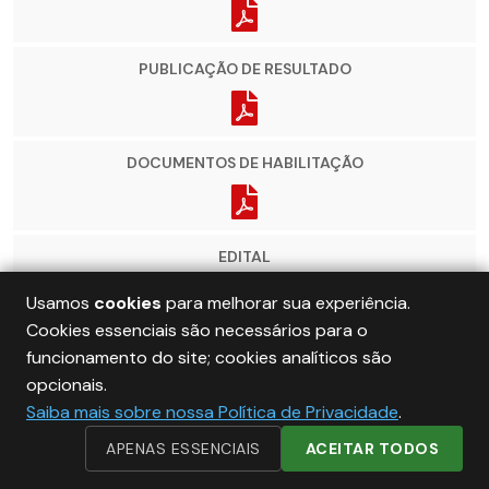
PUBLICAÇÃO DE RESULTADO
DOCUMENTOS DE HABILITAÇÃO
EDITAL
Usamos
cookies
para melhorar sua experiência.
Cookies essenciais são necessários para o
RETIFICAÇÃO DO EDITAL
funcionamento do site; cookies analíticos são
opcionais.
Saiba mais sobre nossa Política de Privacidade
.
APENAS ESSENCIAIS
ACEITAR TODOS