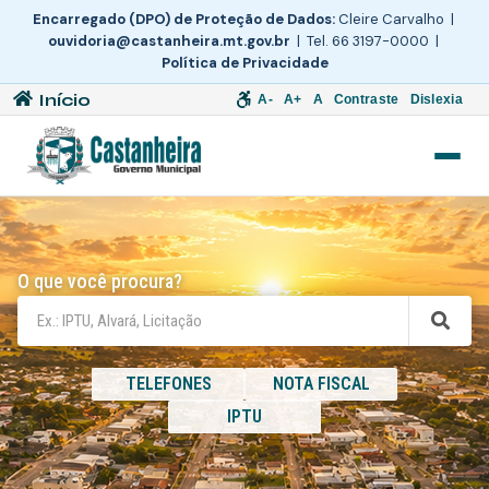
Encarregado (DPO) de Proteção de Dados:
Cleire Carvalho |
ouvidoria@castanheira.mt.gov.br
| Tel. 66 3197-0000 |
Política de Privacidade
Início
A-
A+
A
Contraste
Dislexia
O que você procura?
TELEFONES
NOTA FISCAL
IPTU