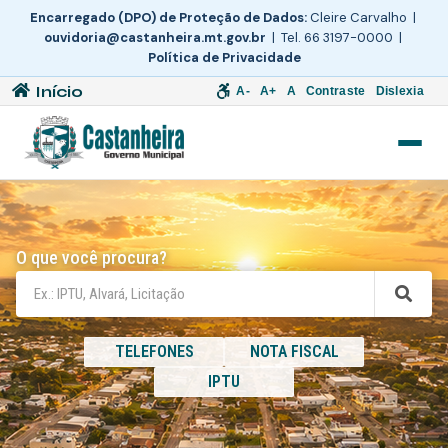
Encarregado (DPO) de Proteção de Dados:
Cleire Carvalho |
ouvidoria@castanheira.mt.gov.br
| Tel. 66 3197-0000 |
Política de Privacidade
Início
A-
A+
A
Contraste
Dislexia
O que você procura?
TELEFONES
NOTA FISCAL
IPTU