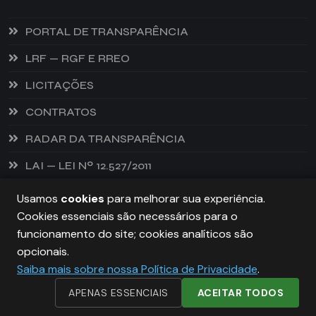
PORTAL DE TRANSPARÊNCIA
LRF — RGF E RREO
LICITAÇÕES
CONTRATOS
RADAR DA TRANSPARÊNCIA
LAI — LEI Nº 12.527/2011
Usamos
cookies
para melhorar sua experiência.
Cookies essenciais são necessários para o
PREFEITURA DE CASTANHEIRA, TODOS OS DIREITOS
funcionamento do site; cookies analíticos são
RESERVADOS. COPYRIGHT 2026
opcionais.
Saiba mais sobre nossa Política de Privacidade
.
DESENVOLVIDO POR:
NIVELDIGITAL
APENAS ESSENCIAIS
ACEITAR TODOS