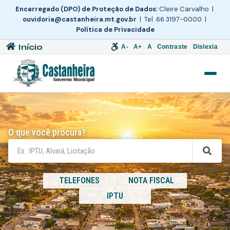
Encarregado (DPO) de Proteção de Dados:
Cleire Carvalho |
ouvidoria@castanheira.mt.gov.br
| Tel. 66 3197-0000 |
Política de Privacidade
Início
A-
A+
A
Contraste
Dislexia
O que você procura?
TELEFONES
NOTA FISCAL
IPTU