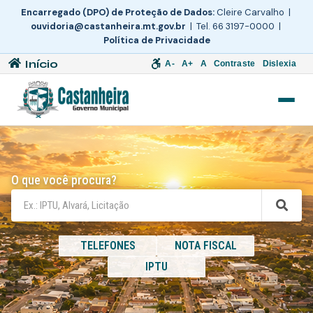
Encarregado (DPO) de Proteção de Dados:
Cleire Carvalho |
ouvidoria@castanheira.mt.gov.br
| Tel. 66 3197-0000 |
Política de Privacidade
Início
A-
A+
A
Contraste
Dislexia
O que você procura?
TELEFONES
NOTA FISCAL
IPTU