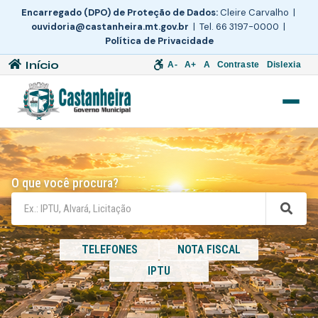
Encarregado (DPO) de Proteção de Dados:
Cleire Carvalho |
ouvidoria@castanheira.mt.gov.br
| Tel. 66 3197-0000 |
Política de Privacidade
Início
A-
A+
A
Contraste
Dislexia
O que você procura?
TELEFONES
NOTA FISCAL
IPTU