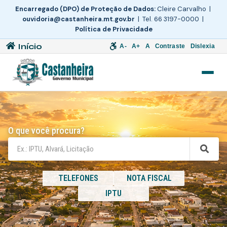
Encarregado (DPO) de Proteção de Dados:
Cleire Carvalho |
ouvidoria@castanheira.mt.gov.br
| Tel. 66 3197-0000 |
Política de Privacidade
Início
A-
A+
A
Contraste
Dislexia
O que você procura?
TELEFONES
NOTA FISCAL
IPTU