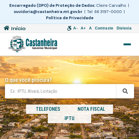
Encarregado (DPO) de Proteção de Dados:
Cleire Carvalho |
ouvidoria@castanheira.mt.gov.br
| Tel. 66 3197-0000 |
Política de Privacidade
Início
A-
A+
A
Contraste
Dislexia
O que você procura?
TELEFONES
NOTA FISCAL
IPTU