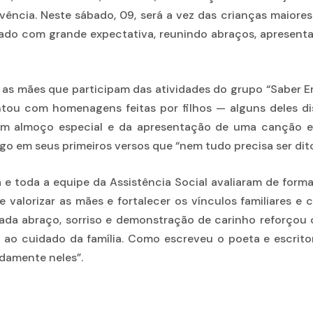
ncia. Neste sábado, 09, será a vez das crianças maiore
do com grande expectativa, reunindo abraços, apresent
t, as mães que participam das atividades do grupo “Saber 
ntou com homenagens feitas por filhos — alguns deles d
um almoço especial e da apresentação de uma canção e
logo em seus primeiros versos que “nem tudo precisa ser di
a e toda a equipe da Assistência Social avaliaram de form
valorizar as mães e fortalecer os vínculos familiares e 
 cada abraço, sorriso e demonstração de carinho reforçou 
 ao cuidado da família. Como escreveu o poeta e escrit
ndamente neles”.