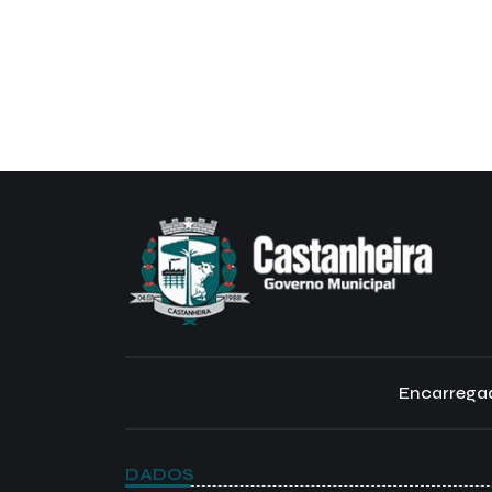
Encarregad
DADOS