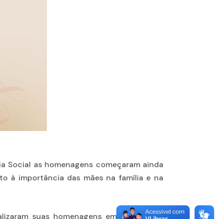
ncia Social as homenagens começaram ainda
 à importância das mães na família e na
 realizaram suas homenagens em um evento