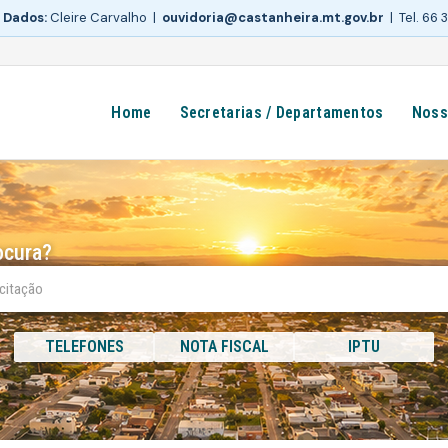
 Dados:
Cleire Carvalho |
ouvidoria@castanheira.mt.gov.br
| Tel. 66
Home
Secretarias / Departamentos
Noss
ocura?
TELEFONES
NOTA FISCAL
IPTU