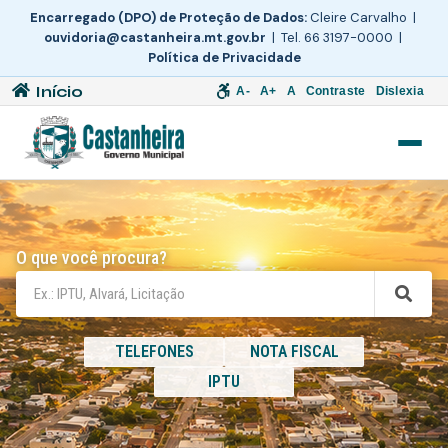
Encarregado (DPO) de Proteção de Dados:
Cleire Carvalho |
ouvidoria@castanheira.mt.gov.br
| Tel. 66 3197-0000 |
Política de Privacidade
Início
A-
A+
A
Contraste
Dislexia
O que você procura?
TELEFONES
NOTA FISCAL
IPTU