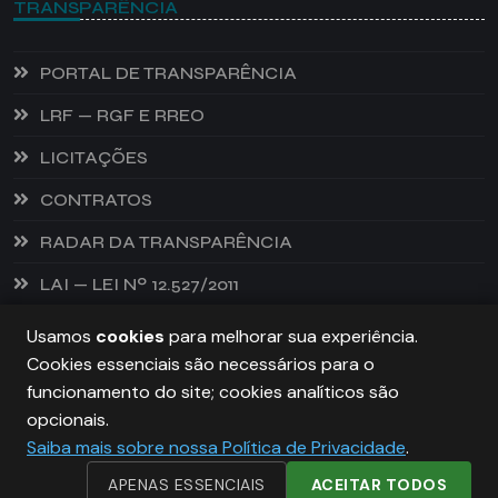
TRANSPARÊNCIA
PORTAL DE TRANSPARÊNCIA
LRF — RGF E RREO
LICITAÇÕES
CONTRATOS
RADAR DA TRANSPARÊNCIA
LAI — LEI Nº 12.527/2011
Usamos
cookies
para melhorar sua experiência.
Cookies essenciais são necessários para o
PREFEITURA DE CASTANHEIRA, TODOS OS DIREITOS
funcionamento do site; cookies analíticos são
RESERVADOS. COPYRIGHT 2026
opcionais.
Saiba mais sobre nossa Política de Privacidade
.
DESENVOLVIDO POR:
NIVELDIGITAL
APENAS ESSENCIAIS
ACEITAR TODOS