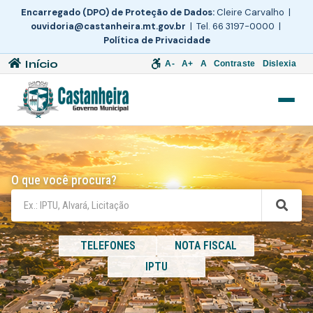
Encarregado (DPO) de Proteção de Dados:
Cleire Carvalho |
ouvidoria@castanheira.mt.gov.br
| Tel. 66 3197-0000 |
Política de Privacidade
Início
A-
A+
A
Contraste
Dislexia
O que você procura?
TELEFONES
NOTA FISCAL
IPTU