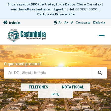
Encarregado (DPO) de Proteção de Dados:
Cleire Carvalho |
ouvidoria@castanheira.mt.gov.br
| Tel. 66 3197-0000 |
Política de Privacidade
Início
A-
A+
A
Contraste
Dislexia
O que você procura?
TELEFONES
NOTA FISCAL
IPTU