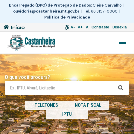
Encarregado (DPO) de Proteção de Dados:
Cleire Carvalho |
ouvidoria@castanheira.mt.gov.br
| Tel. 66 3197-0000 |
Política de Privacidade
Início
A-
A+
A
Contraste
Dislexia
O que você procura?
TELEFONES
NOTA FISCAL
IPTU