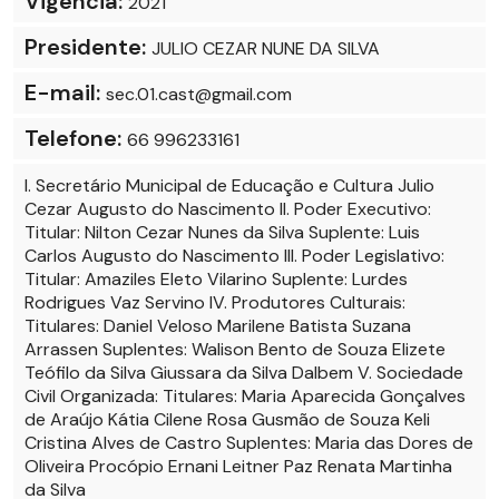
Vigência:
2021
Presidente:
JULIO CEZAR NUNE DA SILVA
E-mail:
sec.01.cast@gmail.com
Telefone:
66 996233161
I. Secretário Municipal de Educação e Cultura Julio
Cezar Augusto do Nascimento II. Poder Executivo:
Titular: Nilton Cezar Nunes da Silva Suplente: Luis
Carlos Augusto do Nascimento III. Poder Legislativo:
Titular: Amaziles Eleto Vilarino Suplente: Lurdes
Rodrigues Vaz Servino IV. Produtores Culturais:
Titulares: Daniel Veloso Marilene Batista Suzana
Arrassen Suplentes: Walison Bento de Souza Elizete
Teófilo da Silva Giussara da Silva Dalbem V. Sociedade
Civil Organizada: Titulares: Maria Aparecida Gonçalves
de Araújo Kátia Cilene Rosa Gusmão de Souza Keli
Cristina Alves de Castro Suplentes: Maria das Dores de
Oliveira Procópio Ernani Leitner Paz Renata Martinha
da Silva