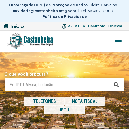
Encarregado (DPO) de Proteção de Dados:
Cleire Carvalho |
ouvidoria@castanheira.mt.gov.br
| Tel. 66 3197-0000 |
Política de Privacidade
Início
A-
A+
A
Contraste
Dislexia
O que você procura?
TELEFONES
NOTA FISCAL
IPTU