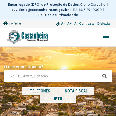
Encarregado (DPO) de Proteção de Dados:
Cleire Carvalho |
ouvidoria@castanheira.mt.gov.br
| Tel. 66 3197-0000 |
Política de Privacidade
Início
A-
A+
A
Contraste
Dislexia
O que você procura?
TELEFONES
NOTA FISCAL
IPTU