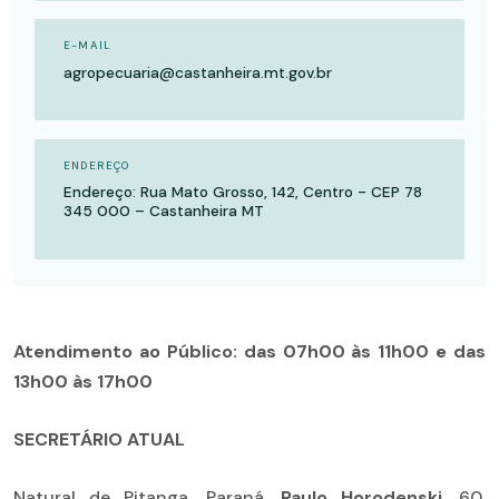
E-MAIL
agropecuaria@castanheira.mt.gov.br
ENDEREÇO
Endereço: Rua Mato Grosso, 142, Centro - CEP 78
345 000 – Castanheira MT
Atendimento ao Público: das 07h00 às 11h00 e das
13h00 às 17h00
SECRETÁRIO ATUAL
Natural de Pitanga, Paraná,
Paulo Horodenski
, 60,