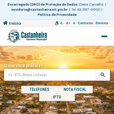
Encarregado (DPO) de Proteção de Dados:
Cleire Carvalho |
ouvidoria@castanheira.mt.gov.br
| Tel. 66 3197-0000 |
Política de Privacidade
Início
A-
A+
A
Contraste
Dislexia
O que você procura?
TELEFONES
NOTA FISCAL
IPTU