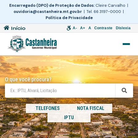
Encarregado (DPO) de Proteção de Dados:
Cleire Carvalho |
ouvidoria@castanheira.mt.gov.br
| Tel. 66 3197-0000 |
Política de Privacidade
Início
A-
A+
A
Contraste
Dislexia
O que você procura?
TELEFONES
NOTA FISCAL
IPTU