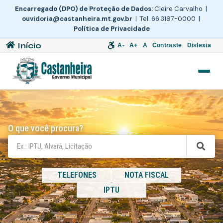
Encarregado (DPO) de Proteção de Dados:
Cleire Carvalho |
ouvidoria@castanheira.mt.gov.br
| Tel. 66 3197-0000 |
Política de Privacidade
Início
A-
A+
A
Contraste
Dislexia
O que você procura?
TELEFONES
NOTA FISCAL
IPTU