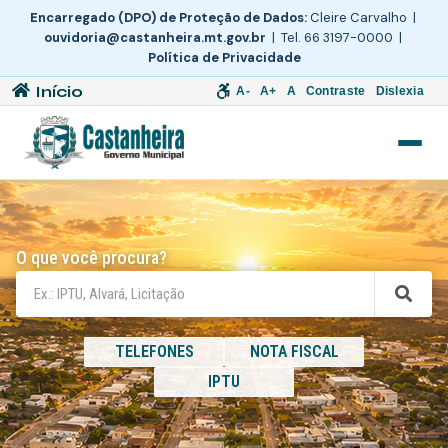
Encarregado (DPO) de Proteção de Dados:
Cleire Carvalho |
ouvidoria@castanheira.mt.gov.br
| Tel. 66 3197-0000 |
Política de Privacidade
Início
A-
A+
A
Contraste
Dislexia
O que você procura?
TELEFONES
NOTA FISCAL
IPTU