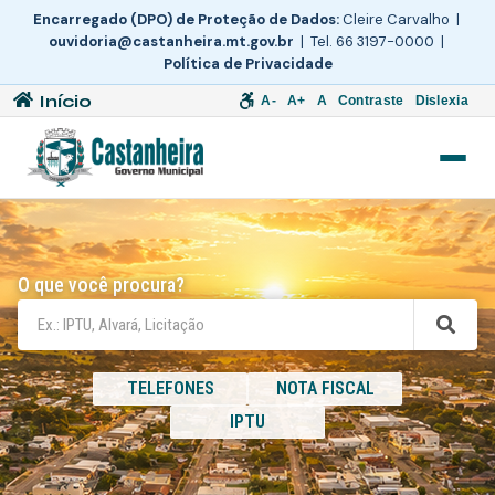
Encarregado (DPO) de Proteção de Dados:
Cleire Carvalho |
ouvidoria@castanheira.mt.gov.br
| Tel. 66 3197-0000 |
Política de Privacidade
Início
A-
A+
A
Contraste
Dislexia
O que você procura?
TELEFONES
NOTA FISCAL
IPTU