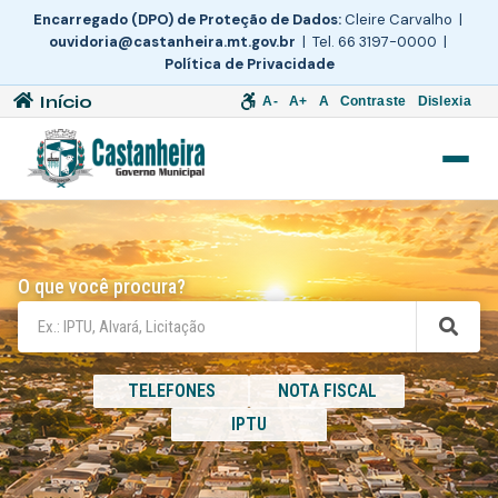
Encarregado (DPO) de Proteção de Dados:
Cleire Carvalho |
ouvidoria@castanheira.mt.gov.br
| Tel. 66 3197-0000 |
Política de Privacidade
Início
A-
A+
A
Contraste
Dislexia
O que você procura?
TELEFONES
NOTA FISCAL
IPTU