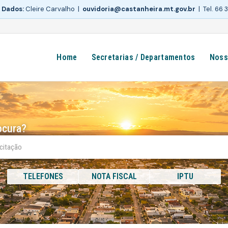
 Dados:
Cleire Carvalho |
ouvidoria@castanheira.mt.gov.br
| Tel. 66
Home
Secretarias / Departamentos
Noss
ocura?
TELEFONES
NOTA FISCAL
IPTU