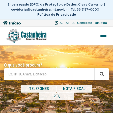
Encarregado (DPO) de Proteção de Dados:
Cleire Carvalho |
ouvidoria@castanheira.mt.gov.br
| Tel. 66 3197-0000 |
Política de Privacidade
Início
A-
A+
A
Contraste
Dislexia
O que você procura?
TELEFONES
NOTA FISCAL
IPTU