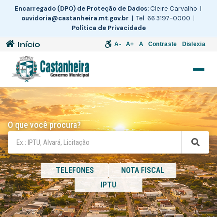
Encarregado (DPO) de Proteção de Dados:
Cleire Carvalho |
ouvidoria@castanheira.mt.gov.br
| Tel. 66 3197-0000 |
Política de Privacidade
Início
A-
A+
A
Contraste
Dislexia
O que você procura?
TELEFONES
NOTA FISCAL
IPTU