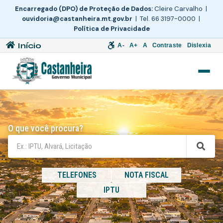
Encarregado (DPO) de Proteção de Dados:
Cleire Carvalho |
ouvidoria@castanheira.mt.gov.br
| Tel. 66 3197-0000 |
Política de Privacidade
Início
A-
A+
A
Contraste
Dislexia
O que você procura?
TELEFONES
NOTA FISCAL
IPTU