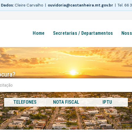
 Dados:
Cleire Carvalho |
ouvidoria@castanheira.mt.gov.br
| Tel. 66
Home
Secretarias / Departamentos
Noss
ocura?
TELEFONES
NOTA FISCAL
IPTU