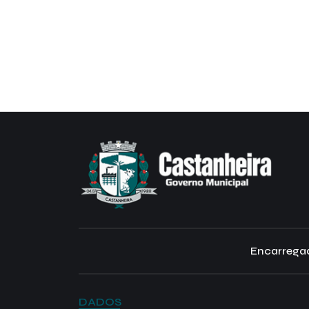
Encarregad
DADOS