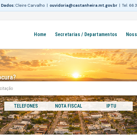
 Dados:
Cleire Carvalho |
ouvidoria@castanheira.mt.gov.br
| Tel. 66
Home
Secretarias / Departamentos
Noss
ocura?
TELEFONES
NOTA FISCAL
IPTU