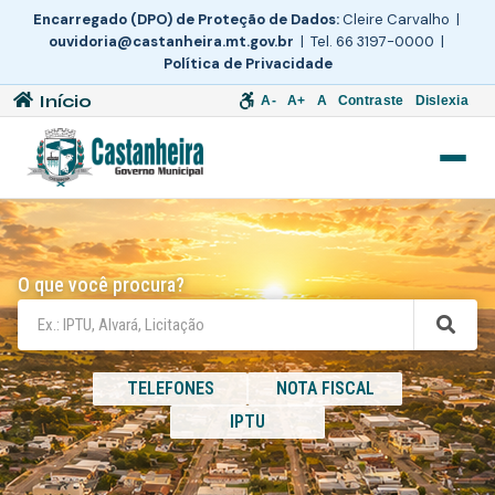
Encarregado (DPO) de Proteção de Dados:
Cleire Carvalho |
ouvidoria@castanheira.mt.gov.br
| Tel. 66 3197-0000 |
Política de Privacidade
Início
A-
A+
A
Contraste
Dislexia
O que você procura?
TELEFONES
NOTA FISCAL
IPTU