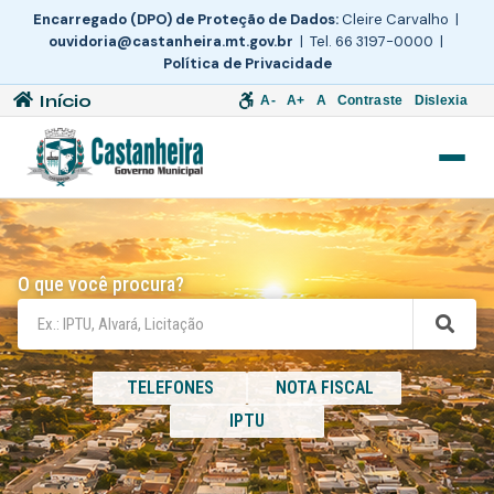
Encarregado (DPO) de Proteção de Dados:
Cleire Carvalho |
ouvidoria@castanheira.mt.gov.br
| Tel. 66 3197-0000 |
Política de Privacidade
Início
A-
A+
A
Contraste
Dislexia
O que você procura?
TELEFONES
NOTA FISCAL
IPTU