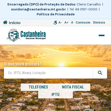
Encarregado (DPO) de Proteção de Dados:
Cleire Carvalho |
ouvidoria@castanheira.mt.gov.br
| Tel. 66 3197-0000 |
Política de Privacidade
Início
A-
A+
A
Contraste
Dislexia
O que você procura?
TELEFONES
NOTA FISCAL
IPTU