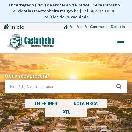
Encarregado (DPO) de Proteção de Dados:
Cleire Carvalho |
ouvidoria@castanheira.mt.gov.br
| Tel. 66 3197-0000 |
Política de Privacidade
Início
A-
A+
A
Contraste
Dislexia
O que você procura?
TELEFONES
NOTA FISCAL
IPTU