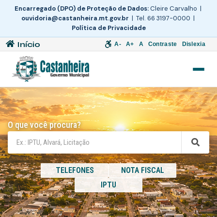
Encarregado (DPO) de Proteção de Dados:
Cleire Carvalho |
ouvidoria@castanheira.mt.gov.br
| Tel. 66 3197-0000 |
Política de Privacidade
Início
A-
A+
A
Contraste
Dislexia
O que você procura?
TELEFONES
NOTA FISCAL
IPTU