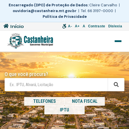
Encarregado (DPO) de Proteção de Dados:
Cleire Carvalho |
ouvidoria@castanheira.mt.gov.br
| Tel. 66 3197-0000 |
Política de Privacidade
Início
A-
A+
A
Contraste
Dislexia
O que você procura?
TELEFONES
NOTA FISCAL
IPTU