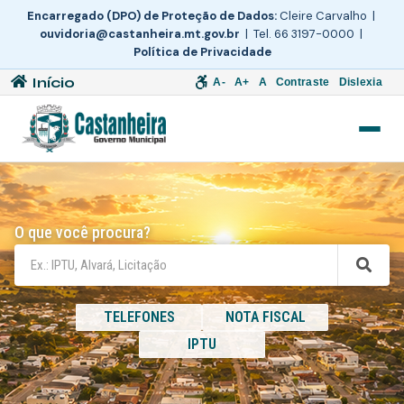
Encarregado (DPO) de Proteção de Dados:
Cleire Carvalho |
ouvidoria@castanheira.mt.gov.br
| Tel. 66 3197-0000 |
Política de Privacidade
Início
A-
A+
A
Contraste
Dislexia
O que você procura?
TELEFONES
NOTA FISCAL
IPTU