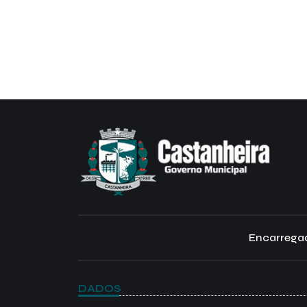
Encarregad
DADOS