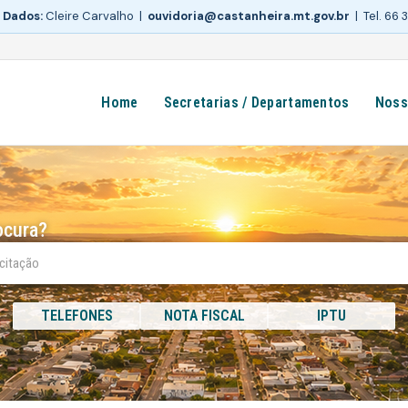
 Dados:
Cleire Carvalho |
ouvidoria@castanheira.mt.gov.br
| Tel. 66
Home
Secretarias / Departamentos
Noss
ocura?
TELEFONES
NOTA FISCAL
IPTU