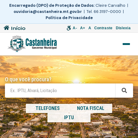
Encarregado (DPO) de Proteção de Dados:
Cleire Carvalho |
ouvidoria@castanheira.mt.gov.br
| Tel. 66 3197-0000 |
Política de Privacidade
Início
A-
A+
A
Contraste
Dislexia
O que você procura?
TELEFONES
NOTA FISCAL
IPTU