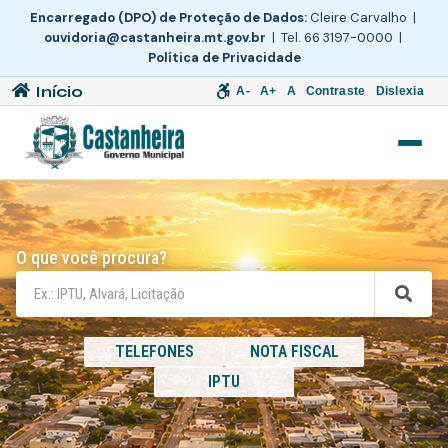
Encarregado (DPO) de Proteção de Dados:
Cleire Carvalho |
ouvidoria@castanheira.mt.gov.br
| Tel. 66 3197-0000 |
Política de Privacidade
Início
A-
A+
A
Contraste
Dislexia
O que você procura?
TELEFONES
NOTA FISCAL
IPTU