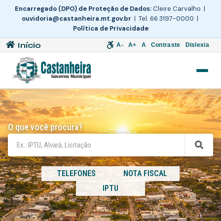
Encarregado (DPO) de Proteção de Dados:
Cleire Carvalho |
ouvidoria@castanheira.mt.gov.br
| Tel. 66 3197-0000 |
Política de Privacidade
Início
A-
A+
A
Contraste
Dislexia
O que você procura?
TELEFONES
NOTA FISCAL
IPTU