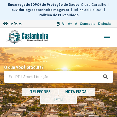
Encarregado (DPO) de Proteção de Dados:
Cleire Carvalho |
ouvidoria@castanheira.mt.gov.br
| Tel. 66 3197-0000 |
Política de Privacidade
Início
A-
A+
A
Contraste
Dislexia
O que você procura?
TELEFONES
NOTA FISCAL
IPTU